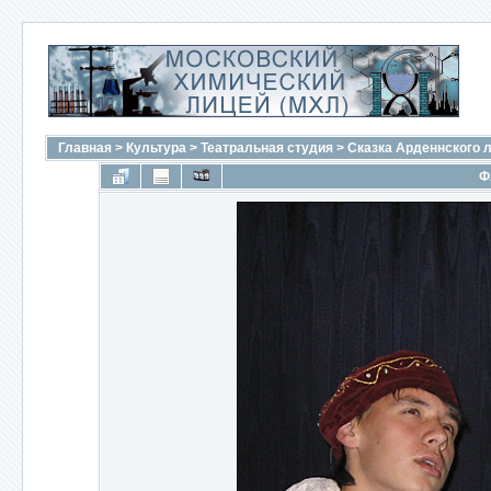
Главная
>
Культура
>
Театральная студия
>
Сказка Арденнского 
Ф