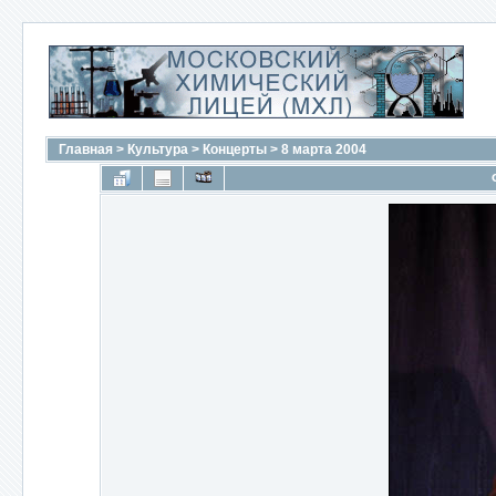
Главная
>
Культура
>
Концерты
>
8 марта 2004