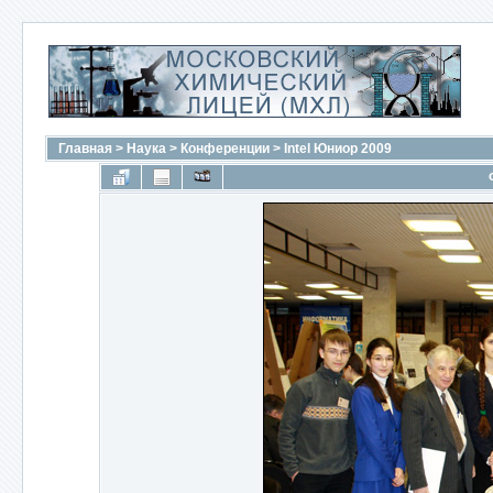
Главная
>
Наука
>
Конференции
>
Intel Юниор 2009