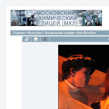
Главная
>
Культура
>
Театральная студия
>
Все-Все-Все